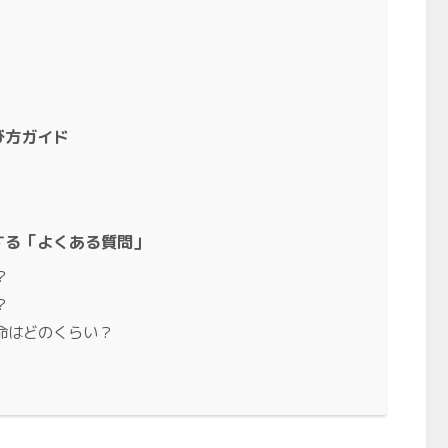
び方ガイド
する「よくある質問」
？
？
命はどのくらい？